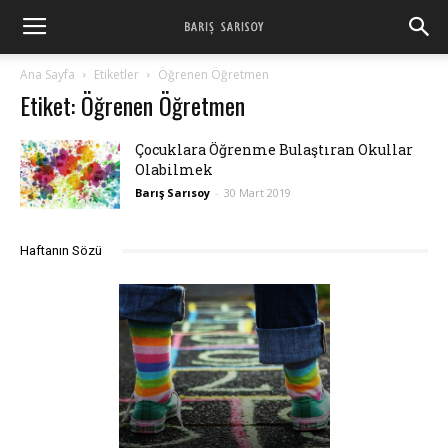
Barış
Ana Sayfa
Etiketler
Öğrenen Öğretmen
Etiket: Öğrenen Öğretmen
Sarısoy
Çocuklara Öğrenme Bulaştıran Okullar
Olabilmek
Barış Sarısoy
-
30 Mart 2019
Haftanın Sözü